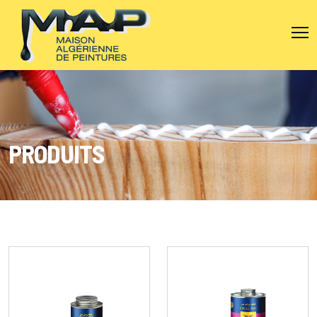
+213 (0)5 60923606
+213 (0)5 60157827
CONTACT@MAP-DZ.COM
PRODUITS