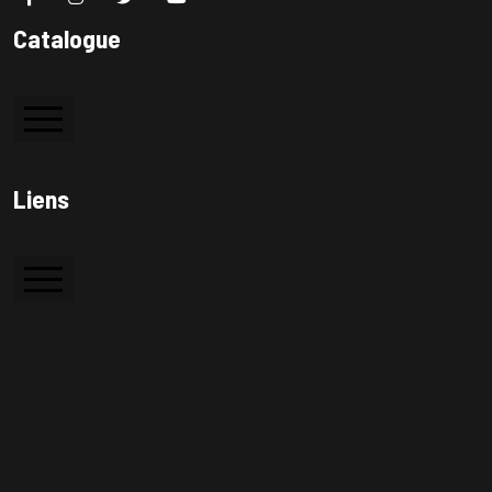
Catalogue
Colle à bois
Liens
Colle PVC
Silicone
Accueil
Colle de contact
A Propos
Contactez Nous