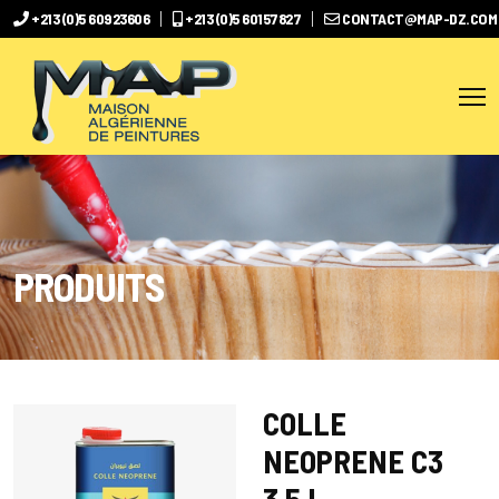
+213 (0)5 60923606
+213 (0)5 60157827
CONTACT@MAP-DZ.COM
PRODUITS
COLLE
NEOPRENE C3
3.5 L