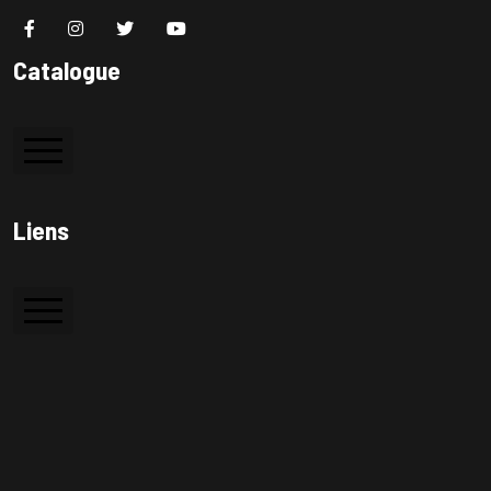
Catalogue
Colle à bois
Liens
Colle PVC
Silicone
Accueil
Colle de contact
A Propos