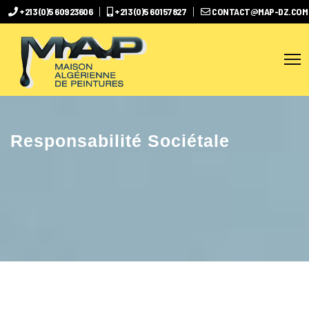
+213 (0)5 60923606
+213 (0)5 60157827
CONTACT@MAP-DZ.COM
Responsabilité Sociétale