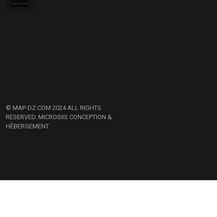
Silicone
Accueil
Colle de contact
A Propos
Contactez Nous
© MAP-DZ.COM 2024 ALL RIGHTS
RESERVED.
MICROSIIS CONCEPTION &
HÉBERGEMENT.