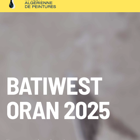
+213 (0)5 60923606
+213 (0)5 60157827
CONTACT@MAP-DZ.COM
BATIWEST
ORAN 2025