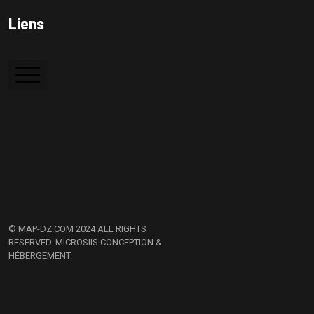
Colle à bois
Liens
Colle PVC
Silicone
Accueil
Colle de contact
A Propos
Contactez Nous
© MAP-DZ.COM 2024 ALL RIGHTS
RESERVED.
MICROSIIS CONCEPTION &
HÉBERGEMENT.