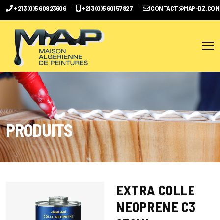
+213 (0)5 60923606
+213 (0)5 60157827
CONTACT@MAP-DZ.COM
PRODUITS
EXTRA COLLE
NEOPRENE C3