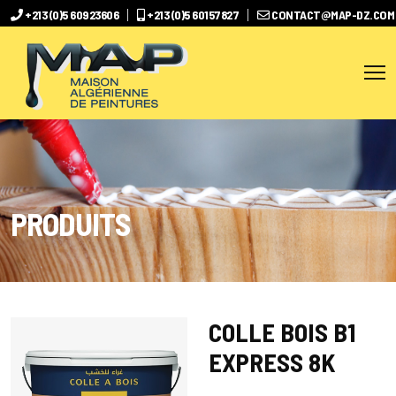
+213 (0)5 60923606
+213 (0)5 60157827
CONTACT@MAP-DZ.COM
PRODUITS
COLLE BOIS B1
EXPRESS 8K