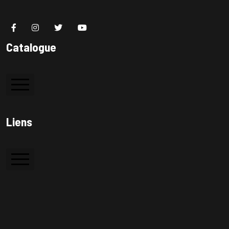
Catalogue
Colle à bois
Liens
Colle PVC
Silicone
Accueil
Colle de contact
A Propos