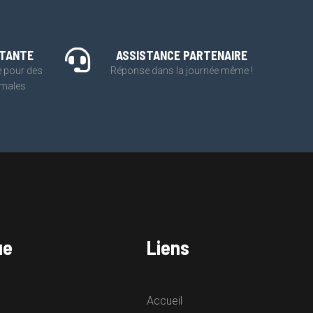
STANTE
ASSISTANCE PARTENAIRE
e pour des
Réponse dans la journée même !
imales
ue
Liens
Accueil