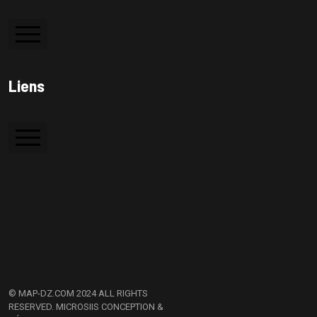
Colle à bois
Liens
Colle PVC
Silicone
Accueil
Colle de contact
A Propos
Contactez Nous
© MAP-DZ.COM 2024 ALL RIGHTS
RESERVED.
MICROSIIS CONCEPTION &