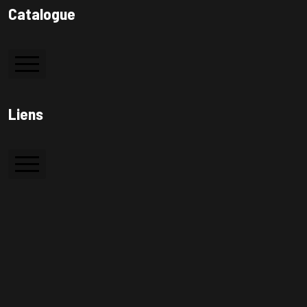
Catalogue
Colle à bois
Liens
Colle PVC
Silicone
Accueil
Colle de contact
A Propos
Contactez Nous