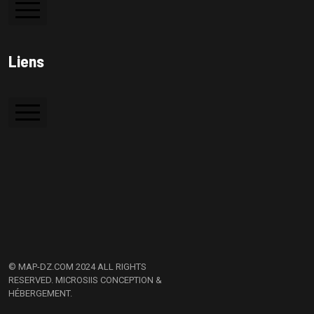
Colle à bois
Liens
Colle PVC
Silicone
Accueil
Colle de contact
A Propos
Contactez Nous
© MAP-DZ.COM 2024 ALL RIGHTS
RESERVED.
MICROSIIS CONCEPTION &
HÉBERGEMENT.