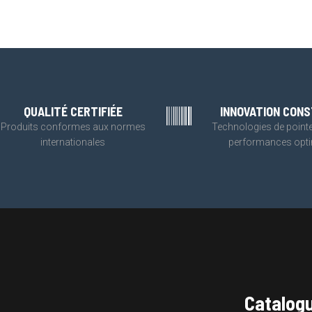
QUALITÉ CERTIFIÉE
INNOVATION CON
Produits conformes aux normes
Technologies de point
internationales
performances opt
Catalog