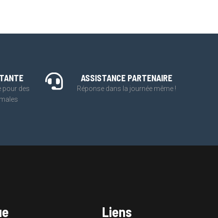
STANTE
ASSISTANCE PARTENAIRE
e pour des
Réponse dans la journée même !
imales
ue
Liens