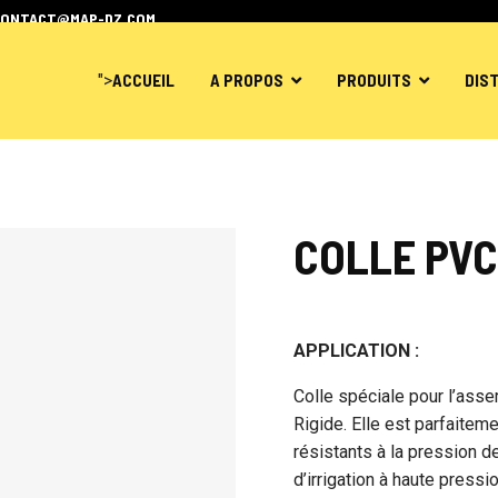
CONTACT@MAP-DZ.COM
">
ACCUEIL
A PROPOS
PRODUITS
DIS
COLLE PVC
APPLICATION :
Colle spéciale pour l’as
Rigide. Elle est parfaitem
résistants à la pression d
d’irrigation à haute pressi