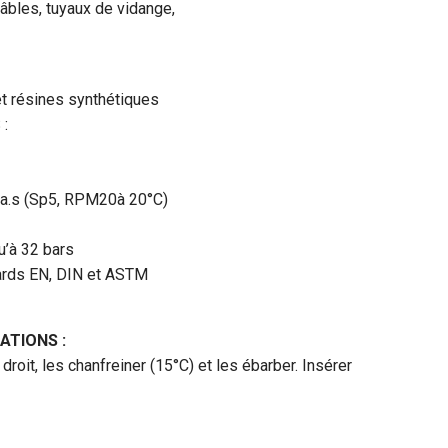
âbles, tuyaux de vidange,
et résines synthétiques
:
a.s (Sp5, RPM20à 20°C)
u’à 32 bars
ards EN, DIN et ASTM
ATIONS :
roit, les chanfreiner (15°C) et les ébarber. Insérer